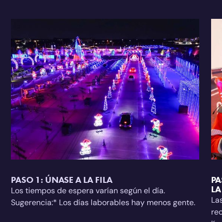
PASO 1: ÚNASE A LA FILA
PA
LA
Los tiempos de espera varían según el día.
Las
Sugerencia:* Los días laborables hay menos gente.
re